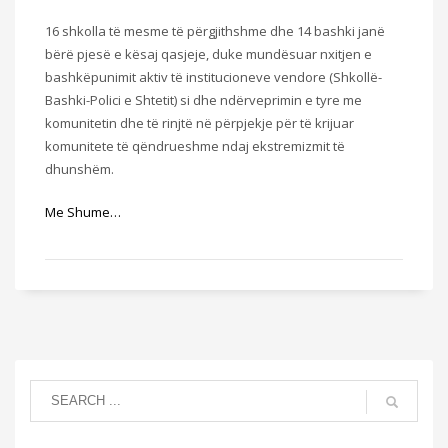
16 shkolla të mesme të përgjithshme dhe 14 bashki janë
bërë pjesë e kësaj qasjeje, duke mundësuar nxitjen e
bashkëpunimit aktiv të institucioneve vendore (Shkollë-
Bashki-Polici e Shtetit) si dhe ndërveprimin e tyre me
komunitetin dhe të rinjtë në përpjekje për të krijuar
komunitete të qëndrueshme ndaj ekstremizmit të
dhunshëm.
Me Shume…