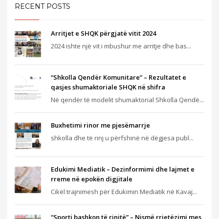
RECENT POSTS
Arritjet e SHQK përgjatë vitit 2024
2024 ishte një vit i mbushur me arritje dhe bas...
“Shkolla Qendër Komunitare” – Rezultatet e
qasjes shumaktoriale SHQK në shifra
Në qendër të modelit shumaktorial Shkolla Qendë...
Buxhetimi rinor me pjesëmarrje
shkolla dhe të rinj u përfshinë në dëgjesa publ...
Edukimi Mediatik – Dezinformimi dhe lajmet e
rreme në epokën digjitale
Cikël trajnimesh për Edukimin Mediatik në Kavaj...
“Sporti bashkon të rinjtë” – Nismë rrjetëzimi mes