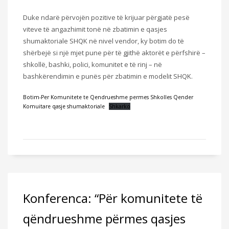
Duke ndarë përvojën pozitive të krijuar përgjatë pesë
viteve të angazhimit tonë në zbatimin e qasjes
shumaktoriale SHQK në nivel vendor, ky botim do të
shërbejë si një mjet pune për të gjithë aktorët e përfshirë –
shkollë, bashki, polici, komunitet e të rinj – në
bashkërendimin e punës për zbatimin e modelit SHQK.
Botim-Per Komunitete te Qendrueshme permes Shkolles Qender
Komuitare qasje shumaktoriale
Shkarko
Konferenca: “Për komunitete të
qëndrueshme përmes qasjes