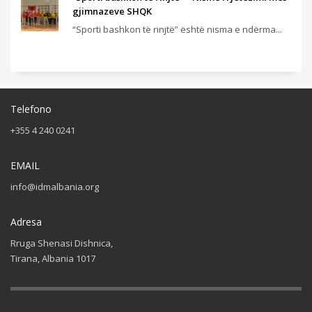
gjimnazeve SHQK
“Sporti bashkon të rinjtë” është nisma e ndërma...
Telefono
+355 4 240 0241
EMAIL
info@idmalbania.org
Adresa
Rruga Shenasi Dishnica,
Tirana, Albania 1017