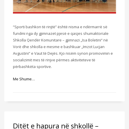
“Sporti bashkon të rinjtë” është nisma e ndërmarrë së
fundmi nga dy gjimnazet pjesë e qasjes shumaktoriale
Shkolla Qendër Komunitare – gjimnazi „Isa Boletini“ në
Vorë dhe shkolla e mesme e bashkuar „Imzot Lucjan
Avgustini“ e Vaut të Dejës. Kjo nisëm synon promovimin e
socializimit mes të rinjve përmes aktiviteteve të
përbashkëta sportive.
Me Shume…
Ditët e hapura në shkollë –