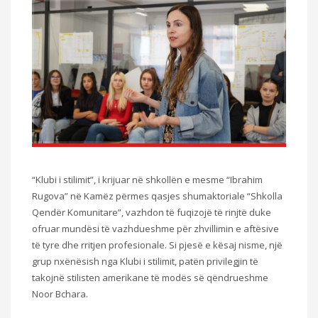
“Klubi i stilimit”, i krijuar në shkollën e mesme “Ibrahim
Rugova” në Kamëz përmes qasjes shumaktoriale “Shkolla
Qendër Komunitare”, vazhdon të fuqizojë të rinjtë duke
ofruar mundësi të vazhdueshme për zhvillimin e aftësive
të tyre dhe rritjen profesionale. Si pjesë e kësaj nisme, një
grup nxënësish nga Klubi i stilimit, patën privilegjin të
takojnë stilisten amerikane të modës së qëndrueshme
Noor Bchara.