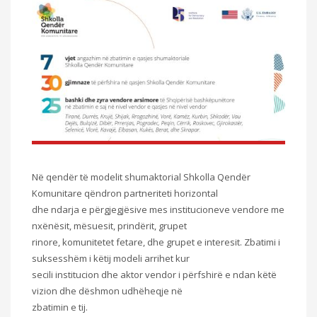
Në qendër të modelit shumaktorial Shkolla Qendër
Komunitare qëndron partneriteti horizontal
dhe ndarja e përgjegjësive mes institucioneve vendore me
nxënësit, mësuesit, prindërit, grupet
rinore, komunitetet fetare, dhe grupet e interesit. Zbatimi i
suksesshëm i këtij modeli arrihet kur
secili institucion dhe aktor vendor i përfshirë e ndan këtë
vizion dhe dëshmon udhëheqje në
zbatimin e tij.