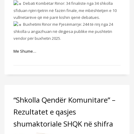
Debati Kombëtar Rinor: 34 finaliste nga 34 shkolla
sfiduan njëri-tjetrin në fazën finale, me mbështetjen e 10
vullnetarëve që më parë kishin qenë debatues.
Buxhetimi Rinor me Pjesëmarrje: 244 të rinj nga 24
shkolla u angazhuan në dëgjesa publike me pushtetin
vendor për buxhetin 2025.
Me Shume…
“Shkolla Qendër Komunitare” –
Rezultatet e qasjes
shumaktoriale SHQK në shifra