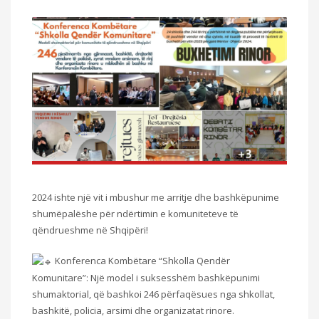
2024 ishte një vit i mbushur me arritje dhe bashkëpunime
shumëpalëshe për ndërtimin e komuniteteve të
qëndrueshme në Shqipëri!
Konferenca Kombëtare “Shkolla Qendër
Komunitare”: Një model i suksesshëm bashkëpunimi
shumaktorial, që bashkoi 246 përfaqësues nga shkollat,
bashkitë, policia, arsimi dhe organizatat rinore.