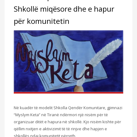
Shkollë miqësore dhe e hapur
për komunitetin
Në kuadër të modelit Shkolla Qendër Komunitare, gjimnazi
“Myslym Keta” në Tiranë ndërmori një nisëm për të
organizuar ditët e hapura në shkollë. Kjo nisëm kishte për
qëllim nxitjen e aktivizimit të të rinjve dhe hapjen e
shkollës ndaj komunitetit përreth.