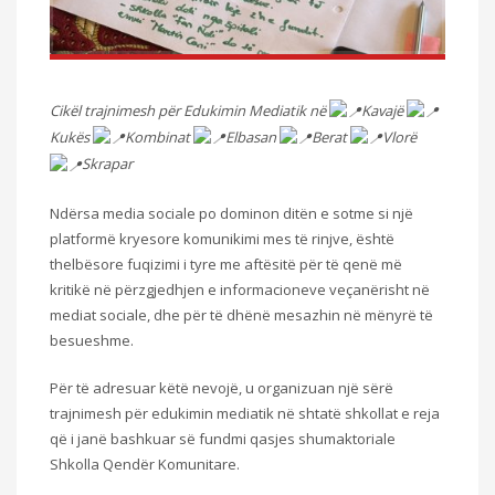
Cikël trajnimesh për Edukimin Mediatik në
Kavajë
Kukës
Kombinat
Elbasan
Berat
Vlorë
Skrapar
Ndërsa media sociale po dominon ditën e sotme si një
platformë kryesore komunikimi mes të rinjve, është
thelbësore fuqizimi i tyre me aftësitë për të qenë më
kritikë në përzgjedhjen e informacioneve veçanërisht në
mediat sociale, dhe për të dhënë mesazhin në mënyrë të
besueshme.
Për të adresuar këtë nevojë, u organizuan një sërë
trajnimesh për edukimin mediatik në shtatë shkollat e reja
që i janë bashkuar së fundmi qasjes shumaktoriale
Shkolla Qendër Komunitare.