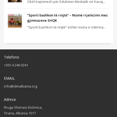
Cikël trajnimesh për Edukimin Mediatik në Kavaj...
“Sporti bashkon të rinjtë” – Nismë rrjetëzimi mes
gjimnazeve SHQK
“Sporti bashkon të rinjtë” është nisma e ndërma...
Telefono
+355 4 240 0241
EMAIL
info@idmalbania.org
Adresa
Rruga Shenasi Dishnica,
Tirana, Albania 1017