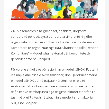
246 pjesëmarrës nga gjimnazet, bashkitë, drejtoritë
vendore të policisë, zyrat vendore arsimore, të rinj dhe
organizata rinore u mblodhën së bashku në Konferencën
Kombëtare të organizuar nga IDM Albania “Shkolla Qendër
Komunitare” – Modeli shumaktorial për komunitete të
qëndrueshme në Shqipëri.
Përvojat e shkollave për zgjerimin e modelit SHQK; Fuqizimi
i të rinjve dhe rritja e aktivizmit rinor; dhe Qëndrueshmëria
e modelit SHQK për të trajtuar kërcënimet e reja të
ekstremizmit të dhunshëm në komunitet ishin në qendër
të fjalimeve të mbajtuara nga të gjithë aktorët e përfshirë
tashmë prej 7 vitesh në zbatimin e modelit shumaktorial
SHQK në Shqipëri.