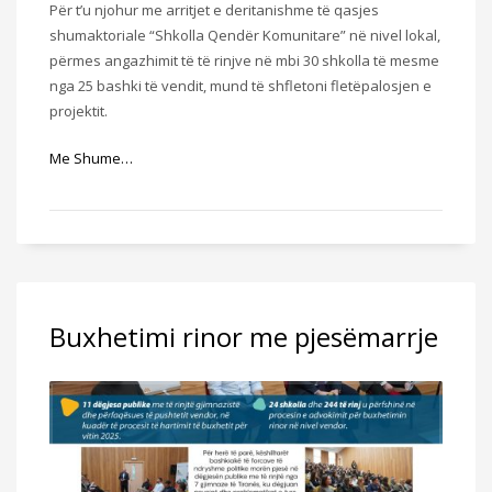
Për t’u njohur me arritjet e deritanishme të qasjes
shumaktoriale “Shkolla Qendër Komunitare” në nivel lokal,
përmes angazhimit të të rinjve në mbi 30 shkolla të mesme
nga 25 bashki të vendit, mund të shfletoni fletëpalosjen e
projektit.
Me Shume…
Buxhetimi rinor me pjesëmarrje