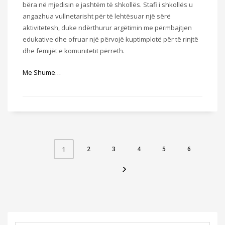
bëra në mjedisin e jashtëm të shkollës. Stafi i shkollës u
angazhua vullnetarisht për të lehtësuar një sërë
aktivitetesh, duke ndërthurur argëtimin me përmbajtjen
edukative dhe ofruar një përvojë kuptimplotë për të rinjtë
dhe fëmijët e komunitetit përreth.
Me Shume…
2
3
4
5
6
1