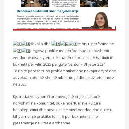
shkolla dhe
të rinj u përfshinë në
dëgjesa publike me përfaqësues të pushtetit
vendor në disa qytete, në kuadër të procesit të hartimit të
buxhetit për vitin 2025 përgjatë Nëntor – Dhjetor 2024.
Të rinjtë parashtruan problematikat dhe nevojat e tyre dhe
advokuan për më shumë mbështetje dhe aktivitete rinore
në 2025.
Kjo iniciativë synon t’i promovojë të rinjtë si aktorë
ndryshimi në komunitet, duke ndërtuar një kulturë
bashkëpunimi dhe advokimi në nivel vendor, dhe duke u
kthyer në një praktikë të mirë për buxhetimin me
pjesëmarrje në vitet e ardhshme.