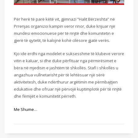
Për herë të parë këtë vit, gjimnazi “Halit Bërzeshta” në
Prrenjas organizoi kampin veror rinor, duke krijuar një
mundësi emocionuese për të rinjtë dhe komunitetin e
gjerë të qytetit, të kalojnë kohë cilësore gjatë verës.
Kjo ide erdhi nga modelet e suksesshme të klubeve verore
vitin e kaluar, si dhe duke përfituar nga përmirësimet e
bëra në mjedisin e jashtëm të shkollës. Stafi i shkollës u
angazhua vullnetarisht për të lehtësuar një sërë
aktivitetesh, duke ndërthurur argëtimin me përmbajtjen
edukative dhe ofruar një përvojë kuptimplotë për të rinjtë
dhe fëmijët e komunitetit përreth.
Me Shume…