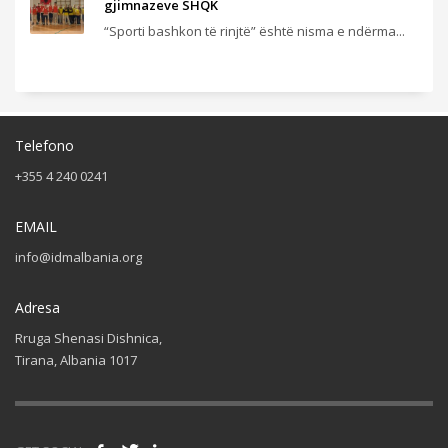
gjimnazeve SHQK
“Sporti bashkon të rinjtë” është nisma e ndërma...
Telefono
+355 4 240 0241
EMAIL
info@idmalbania.org
Adresa
Rruga Shenasi Dishnica,
Tirana, Albania 1017