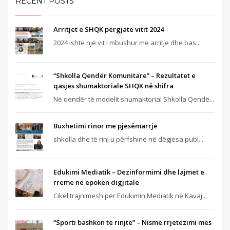
RECENT POSTS
Arritjet e SHQK përgjatë vitit 2024
2024 ishte një vit i mbushur me arritje dhe bas...
“Shkolla Qendër Komunitare” – Rezultatet e
qasjes shumaktoriale SHQK në shifra
Në qendër të modelit shumaktorial Shkolla Qendë...
Buxhetimi rinor me pjesëmarrje
shkolla dhe të rinj u përfshinë në dëgjesa publ...
Edukimi Mediatik – Dezinformimi dhe lajmet e
rreme në epokën digjitale
Cikël trajnimesh për Edukimin Mediatik në Kavaj...
“Sporti bashkon të rinjtë” – Nismë rrjetëzimi mes