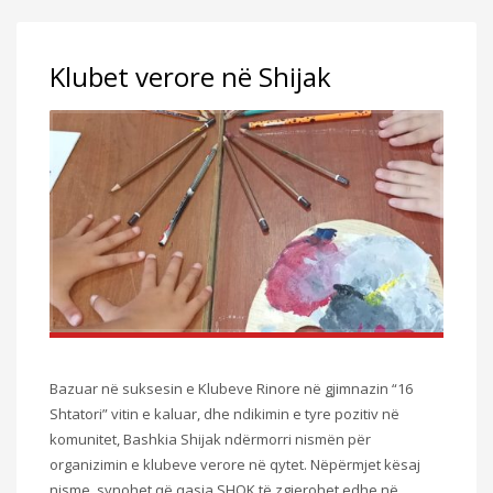
Klubet verore në Shijak
Bazuar në suksesin e Klubeve Rinore në gjimnazin “16
Shtatori” vitin e kaluar, dhe ndikimin e tyre pozitiv në
komunitet, Bashkia Shijak ndërmorri nismën për
organizimin e klubeve verore në qytet. Nëpërmjet kësaj
nisme, synohet që qasja SHQK të zgjerohet edhe në