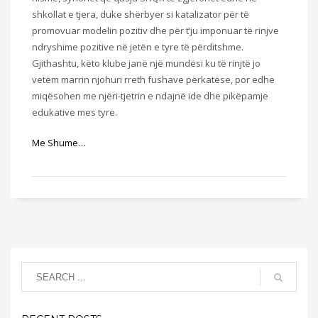
shkollat e tjera, duke shërbyer si katalizator për të
promovuar modelin pozitiv dhe për t’ju imponuar të rinjve
ndryshime pozitive në jetën e tyre të përditshme.
Gjithashtu, këto klube janë një mundësi ku të rinjtë jo
vetëm marrin njohuri rreth fushave përkatëse, por edhe
miqësohen me njëri-tjetrin e ndajnë ide dhe pikëpamje
edukative mes tyre.
Me Shume…