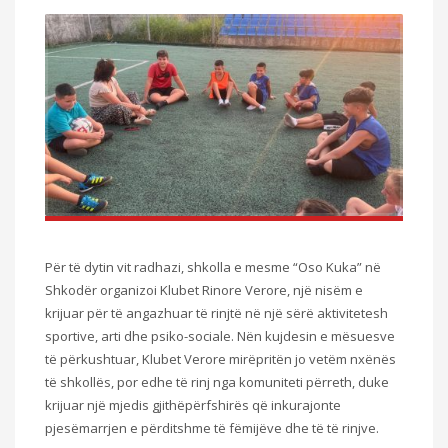
Për të dytin vit radhazi, shkolla e mesme “Oso Kuka” në
Shkodër organizoi Klubet Rinore Verore, një nisëm e
krijuar për të angazhuar të rinjtë në një sërë aktivitetesh
sportive, arti dhe psiko-sociale. Nën kujdesin e mësuesve
të përkushtuar, Klubet Verore mirëpritën jo vetëm nxënës
të shkollës, por edhe të rinj nga komuniteti përreth, duke
krijuar një mjedis gjithëpërfshirës që inkurajonte
pjesëmarrjen e përditshme të fëmijëve dhe të të rinjve.