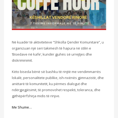
Në kuadër të aktiviteteve “Shkolla Qendër Komunitare”, u
organizuan një seri takimesh të hapura në stilin e
‘Bisedave në kafe’, kundër gjuhës së urrejtjes dhe
diskriminimit.
Këto biseda bënë së bashku të rinjtë me vendimmarrës
lokalë, personalitete publike, ish-nxënës gjimnazistë, dhe
anëtarë të komunitetit, ku përmes dialogut dhe
ndërgjegjësimit, të promovohet respekti, toleranca, dhe
gjithëpërfshirja midis të rinjve.
Me Shume…