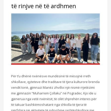
të rinjve në të ardhmen
Për t’u dhënë nxënësve mundësinë të mësojnë rreth
shkollave, qyteteve dhe traditave të tjera kulturore brenda
vendit tonë, gjimnazi Manëz zhvilloi një nismë rrjetëzimi
me gjimnazin “Muharrem Çollaku” në Pogradec. Kjo ide u
gjenerua nga vetë nxënësit, të cilët shprehën interes për
të takuar bashkëmoshatarë nga shkolla të tjera të
përfshira në aktivitete të ndryshme jashtëshkollore me