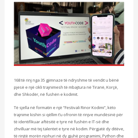
168 të rinj nga 35 gjimnaze të ndryshme të vendit u bënë
pjesë e një cikli trajnimesh të mbajtura në Tiranë, Korçë,
dhe Shkodër, në fushën e kodimit.
Të sjella në formatin e një “Festivali Rinor Kodimi”, këto
trajnime kishin si qëllim t’u ofronin të rinjve mundësinë për
të identifikuar aftësitë e tyre në fushën e IT-së dhe
zhvilluar më tej talentet e tyre në kodim. Përgjatë dy ditëve,
të rinjtë morën njohuri në dy gjuhë programimi, Python dhe