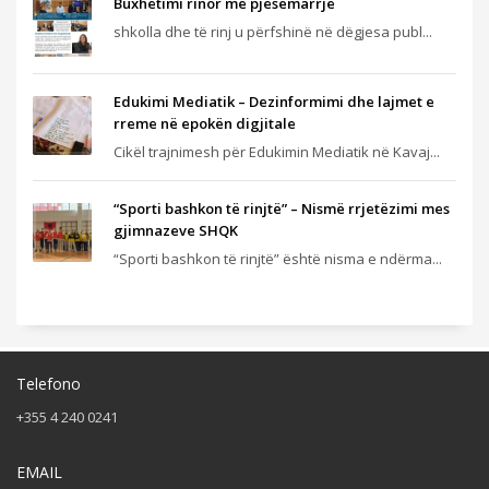
Buxhetimi rinor me pjesëmarrje
shkolla dhe të rinj u përfshinë në dëgjesa publ...
Edukimi Mediatik – Dezinformimi dhe lajmet e
rreme në epokën digjitale
Cikël trajnimesh për Edukimin Mediatik në Kavaj...
“Sporti bashkon të rinjtë” – Nismë rrjetëzimi mes
gjimnazeve SHQK
“Sporti bashkon të rinjtë” është nisma e ndërma...
Telefono
+355 4 240 0241
EMAIL