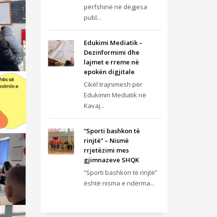
përfshinë në dëgjesa
publ...
Edukimi Mediatik –
Dezinformimi dhe
lajmet e rreme në
epokën digjitale
Cikël trajnimesh për
Edukimin Mediatik në
Kavaj...
“Sporti bashkon të
rinjtë” – Nismë
rrjetëzimi mes
gjimnazeve SHQK
“Sporti bashkon të rinjtë”
është nisma e ndërma...