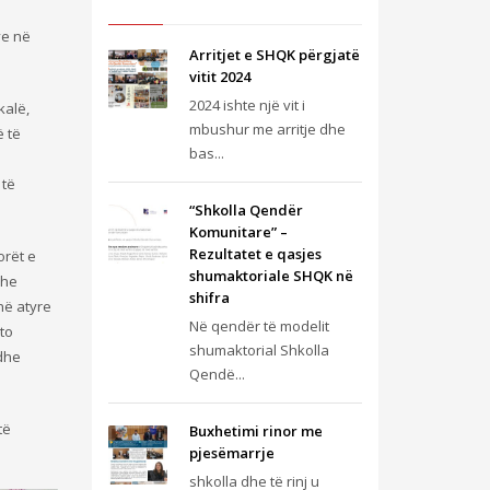
ve në
Arritjet e SHQK përgjatë
vitit 2024
2024 ishte një vit i
kalë,
mbushur me arritje dhe
ë të
bas...
 të
“Shkolla Qendër
Komunitare” –
Rezultatet e qasjes
orët e
shumaktoriale SHQK në
dhe
shifra
në atyre
Në qendër të modelit
to
shumaktorial Shkolla
 dhe
Qendë...
të
Buxhetimi rinor me
pjesëmarrje
shkolla dhe të rinj u