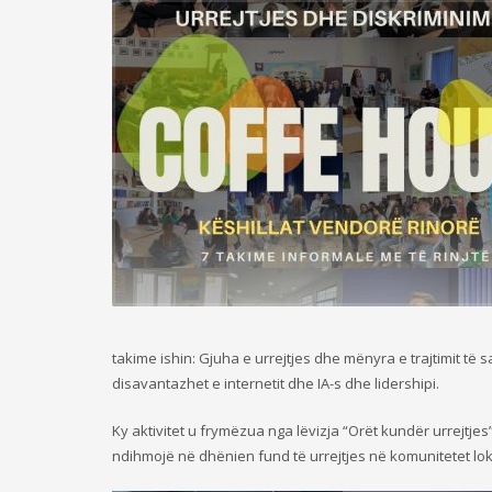
takime ishin: Gjuha e urrejtjes dhe mënyra e trajtimit të s
disavantazhet e internetit dhe IA-s dhe lidershipi.
Ky aktivitet u frymëzua nga lëvizja “Orët kundër urrejtje
ndihmojë në dhënien fund të urrejtjes në komunitetet lok