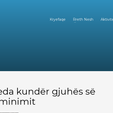
Kryefaqe
Rreth Nesh
Aktivit
seda kundër gjuhës së
iminimit