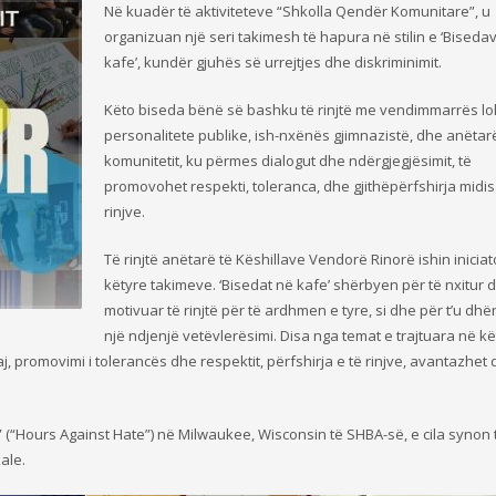
Në kuadër të aktiviteteve “Shkolla Qendër Komunitare”, u
organizuan një seri takimesh të hapura në stilin e ‘Biseda
kafe’, kundër gjuhës së urrejtjes dhe diskriminimit.
Këto biseda bënë së bashku të rinjtë me vendimmarrës lo
personalitete publike, ish-nxënës gjimnazistë, dhe anëtar
komunitetit, ku përmes dialogut dhe ndërgjegjësimit, të
promovohet respekti, toleranca, dhe gjithëpërfshirja midis
rinjve.
Të rinjtë anëtarë të Këshillave Vendorë Rinorë ishin iniciat
këtyre takimeve. ‘Bisedat në kafe’ shërbyen për të nxitur 
motivuar të rinjtë për të ardhmen e tyre, si dhe për t’u dhë
një ndjenjë vetëvlerësimi. Disa nga temat e trajtuara në kë
aj, promovimi i tolerancës dhe respektit, përfshirja e të rinjve, avantazhet
s” (“Hours Against Hate”) në Milwaukee, Wisconsin të SHBA-së, e cila synon 
ale.