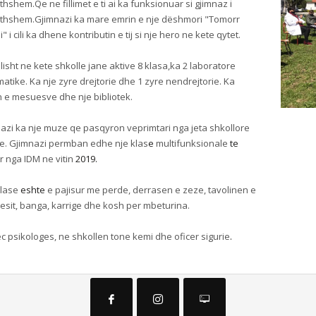
ithshem.Qe ne fillimet e ti ai ka funksionuar si gjimnaz i
ithshem.Gjimnazi ka mare emrin e nje dëshmori "Tomorr
" i cili ka dhene kontributin e tij si nje hero ne kete qytet.
lisht ne kete shkolle jane aktive 8 klasa,ka 2 laboratore
matike. Ka nje zyre drejtorie dhe 1 zyre nendrejtorie. Ka
n e mesuesve dhe nje bibliotek.
azi ka nje muze qe pasqyron veprimtari nga jeta shkollore
te. Gjimnazi permban edhe nje klas
e
multifunksionale
te
ar nga IDM ne vitin
2019.
klase
eshte
e pajisur me perde, derrasen e zeze, tavolinen e
sit, banga, karrige dhe kosh per mbeturina.
c psikologes, ne shkollen tone kemi dhe oficer sigurie
.