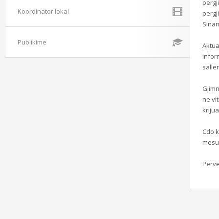
pergj
Koordinator lokal
pergj
Sinani
Publikime
Aktua
infor
salle
Gjimn
ne vi
kriju
Cdo 
mesue
Perve