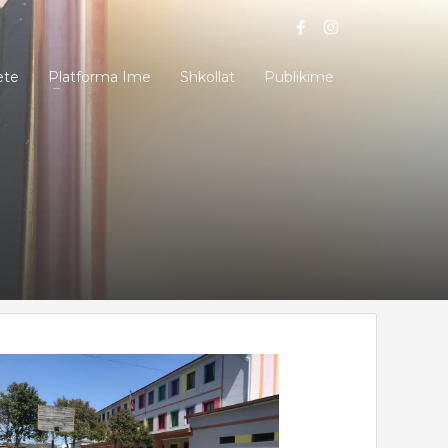
ete
Platforma Ime
Shkollat
Publikime