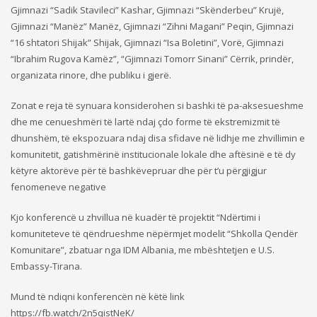
Gjimnazi “Sadik Stavileci” Kashar, Gjimnazi “Skënderbeu” Krujë,
Gjimnazi “Manëz” Manëz, Gjimnazi “Zihni Magani” Peqin, Gjimnazi
“16 shtatori Shijak” Shijak, Gjimnazi “Isa Boletini”, Vorë, Gjimnazi
“Ibrahim Rugova Kamëz”, “Gjimnazi Tomorr Sinani” Cërrik, prindër,
organizata rinore, dhe publiku i gjerë.
Zonat e reja të synuara konsiderohen si bashki të pa-aksesueshme
dhe me cenueshmëri të lartë ndaj çdo forme të ekstremizmit të
dhunshëm, të ekspozuara ndaj disa sfidave në lidhje me zhvillimin e
komunitetit, gatishmërinë institucionale lokale dhe aftësinë e të dy
këtyre aktorëve për të bashkëvepruar dhe për t’u përgjigjur
fenomeneve negative
Kjo konferencë u zhvillua në kuadër të projektit “Ndërtimi i
komuniteteve të qëndrueshme nëpërmjet modelit “Shkolla Qendër
Komunitare”, zbatuar nga IDM Albania, me mbështetjen e U.S.
Embassy-Tirana.
Mund të ndiqni konferencën në këtë link
https://fb.watch/2n5qistNeK/