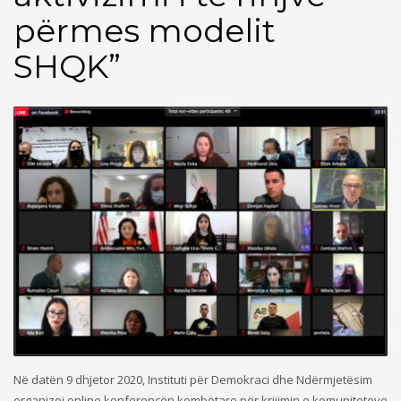
përmes modelit
SHQK”
Në datën 9 dhjetor 2020, Instituti për Demokraci dhe Ndërmjetësim
organizoi online konferencën kombëtare për krijimin e komuniteteve