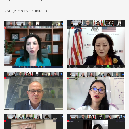
#SHQK #PërKomunitetin