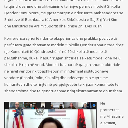
të qëndrueshme dhe aktivizimin e të rinjve përmes modelit Shkolla
Qendër Komunitare, me pjesëmarrjen e nderuar të Ambasadores së
Shteteve të Bashkuara të Amerikës Shkëlqesia e Saj Znj. Yuri Kim
dhe Ministres së Arsimit Sportit dhe Rinisë Znj. Evis Kushi.
Konferenca synoi të ndante eksperienca dhe praktika pozitive të
përfituara gjatë zbatimit të modelit “Shkolla Qendër Komunitare drejt
një Komuniteti të Qëndrueshëm” në 10 shkolla të mesme të
përgjithshme, duke i hapur rrugën shtrirjes së këtij modeli dhe në 6
shkolla të reja në vend. Modeli i bazuar në qasjen shumë-aktoriale
në nivel vendor nxit bashkëpunimin ndërmjet institucioneve
vendore (Bashki, Polici, Shkollë) dhe ndërveprimin e tyre me
komunitetin dhe të rinjtë në përpjekjet për të krijuar komunitete të
shëndetshme dhe të qëndrueshme ndaj ekstremizmit të dhunshëm.
Në
partneritet
me Ministrinë
e Arsimit,