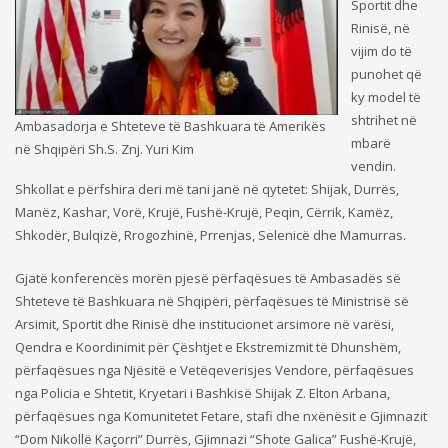
Sportit dhe
Rinisë, në
vijim do të
punohet që
ky model të
shtrihet në
Ambasadorja e Shteteve të Bashkuara të Amerikës
mbarë
në Shqipëri Sh.S. Znj. Yuri Kim
vendin.
Shkollat e përfshira deri më tani janë në qytetet: Shijak, Durrës,
Manëz, Kashar, Vorë, Krujë, Fushë-Krujë, Peqin, Cërrik, Kamëz,
Shkodër, Bulqizë, Rrogozhinë, Prrenjas, Selenicë dhe Mamurras.
Gjatë konferencës morën pjesë përfaqësues të Ambasadës së
Shteteve të Bashkuara në Shqipëri, përfaqësues të Ministrisë së
Arsimit, Sportit dhe Rinisë dhe institucionet arsimore në varësi,
Qendra e Koordinimit për Çështjet e Ekstremizmit të Dhunshëm,
përfaqësues nga Njësitë e Vetëqeverisjes Vendore, përfaqësues
nga Policia e Shtetit, Kryetari i Bashkisë Shijak Z. Elton Arbana,
përfaqësues nga Komunitetet Fetare, stafi dhe nxënësit e Gjimnazit
“Dom Nikollë Kaçorri” Durrës, Gjimnazi “Shote Galica” Fushë-Krujë,