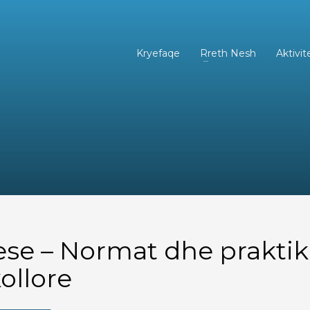
Kryefaqe
Rreth Nesh
Aktivit
ese – Normat dhe praktik
ollore