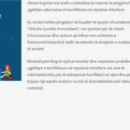
Modul trajnimi me stafin e shkollave të mesme të përgjith
zgjidhjen alternative të konflikteve në mjediset shkollore.
Ky modul është përgatitur në kuadër të qasjes shumaktor
“Shkolla Qendër Komunitare”, me synimin për të ndarë
informacione dhe njohuri që lidhen me ushtrimin e
funksionit/misionit të stafit akademik në drejtimin e instit
të arsimit.
Modulet përmbajnë njohuri teorike dhe veprimtari praktik
zgjidhjen e konflikteve në mjediset shkollore me anë të
ndërmjetësimit, për të mënjanuar konfliktet në vijim dhe pë
krijuar një mjedis arsimor sa më të shëndetshëm për mës
nxënësit.