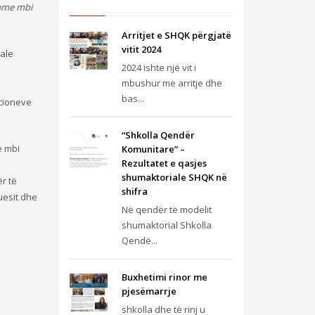
shme mbi
Arritjet e SHQK përgjatë
vitit 2024
iale
2024 ishte një vit i
mbushur me arritje dhe
bas...
ucioneve
“Shkolla Qendër
e mbi
Komunitare” –
Rezultatet e qasjes
shumaktoriale SHQK në
r të
shifra
uesit dhe
Në qendër të modelit
shumaktorial Shkolla
Qendë...
Buxhetimi rinor me
pjesëmarrje
shkolla dhe të rinj u