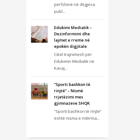
përfshinë në dëgjesa
publ...
Edukimi Mediatik –
Dezinformimi dhe
lajmet e rreme në
epokën digjitale
Cikël trajnimesh për
Edukimin Mediatik në
Kavaj...
“Sporti bashkon të
rinjtë” – Nismë
rrjetëzimi mes
gjimnazeve SHQK
“Sporti bashkon të rinjtë”
është nisma e ndërma...