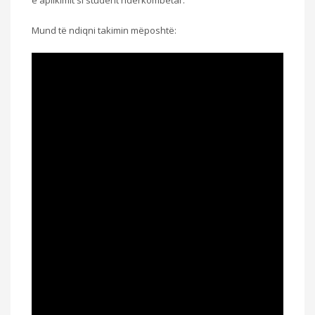
e aplikimit si student ndërkombëtar.
Mund të ndiqni takimin mëposhtë: