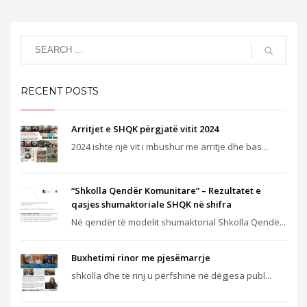
RECENT POSTS
Arritjet e SHQK përgjatë vitit 2024
2024 ishte një vit i mbushur me arritje dhe bas...
“Shkolla Qendër Komunitare” – Rezultatet e
qasjes shumaktoriale SHQK në shifra
Në qendër të modelit shumaktorial Shkolla Qendë...
Buxhetimi rinor me pjesëmarrje
shkolla dhe të rinj u përfshinë në dëgjesa publ...