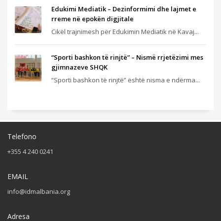
Edukimi Mediatik – Dezinformimi dhe lajmet e
rreme në epokën digjitale
Cikël trajnimesh për Edukimin Mediatik në Kavaj...
“Sporti bashkon të rinjtë” – Nismë rrjetëzimi mes
gjimnazeve SHQK
“Sporti bashkon të rinjtë” është nisma e ndërma...
Telefono
+355 4 240 0241
EMAIL
info@idmalbania.org
Adresa