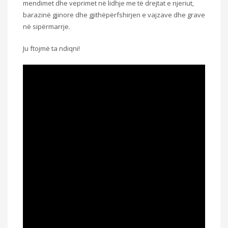
mendimet dhe veprimet në lidhje me të drejtat e njeriut,
barazinë gjinore dhe gjithëpërfshirjen e vajzave dhe grave
në sipërmarrje.
Ju ftojmë ta ndiqni!