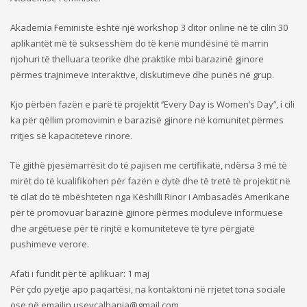
Akademia Feministe është një workshop 3 ditor online në të cilin 30
aplikantët më të suksesshëm do të kenë mundësinë të marrin
njohuri të thelluara teorike dhe praktike mbi barazinë gjinore
përmes trajnimeve interaktive, diskutimeve dhe punës në grup.
Kjo përbën fazën e parë të projektit ‘’Every Day is Women’s Day’’, i cili
ka për qëllim promovimin e barazisë gjinore në komunitet përmes
rritjes së kapaciteteve rinore.
Të gjithë pjesëmarrësit do të pajisen me certifikatë, ndërsa 3 më të
mirët do të kualifikohen për fazën e dytë dhe të tretë të projektit në
të cilat do të mbështeten nga Këshilli Rinor i Ambasadës Amerikane
për të promovuar barazinë gjinore përmes moduleve informuese
dhe argëtuese për të rinjtë e komuniteteve të tyre përgjatë
pushimeve verore.
Afati i fundit për të aplikuar: 1 maj
Për çdo pyetje apo paqartësi, na kontaktoni në rrjetet tona sociale
ose në emailin
useycalbania@gmail.com