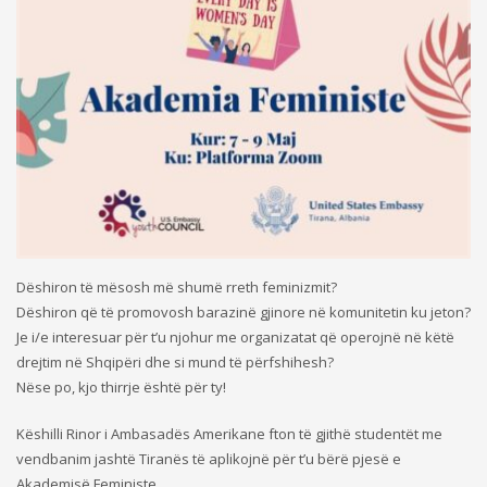
Dëshiron të mësosh më shumë rreth feminizmit?
Dëshiron që të promovosh barazinë gjinore në komunitetin ku jeton?
Je i/e interesuar për t’u njohur me organizatat që operojnë në këtë
drejtim në Shqipëri dhe si mund të përfshihesh?
Nëse po, kjo thirrje është për ty!
Këshilli Rinor i Ambasadës Amerikane fton të gjithë studentët me
vendbanim jashtë Tiranës të aplikojnë për t’u bërë pjesë e
Akademisë Feministe.