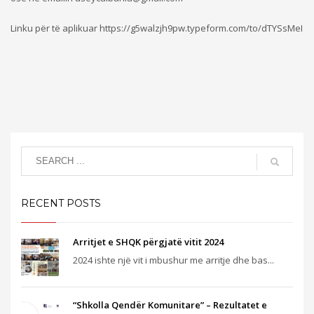
Linku për të aplikuar https://g5walzjh9pw.typeform.com/to/dTYSsMeI
RECENT POSTS
Arritjet e SHQK përgjatë vitit 2024
2024 ishte një vit i mbushur me arritje dhe bas...
“Shkolla Qendër Komunitare” – Rezultatet e