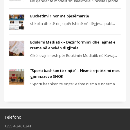
Në qendër të modelit shumaktorial Shkolla Qendë...
Buxhetimi rinor me pjesëmarrje
shkolla dhe të rinj u përfshinë në dëgjesa publ...
Edukimi Mediatik – Dezinformimi dhe lajmet e
rreme në epokën digjitale
Cikël trajnimesh për Edukimin Mediatik në Kavaj...
“Sporti bashkon të rinjtë” – Nismë rrjetëzimi mes
gjimnazeve SHQK
“Sporti bashkon të rinjtë” është nisma e ndërma...
Telefono
+355 4 240 0241