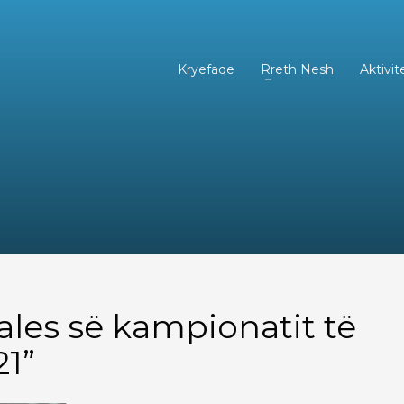
Kryefaqe
Rreth Nesh
Aktivit
nales së kampionatit të
21”