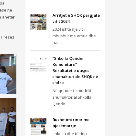
Isa
jesë në
Arritjet e SHQK përgjatë
e anëtar
vitit 2024
2024 ishte një vit i
mbushur me arritje dhe
e Prezes
bas...
“Shkolla Qendër
Komunitare” –
Rezultatet e qasjes
shumaktoriale SHQK në
shifra
Në qendër të modelit
shumaktorial Shkolla
Qendë...
Buxhetimi rinor me
pjesëmarrje
shkolla dhe të rinj u