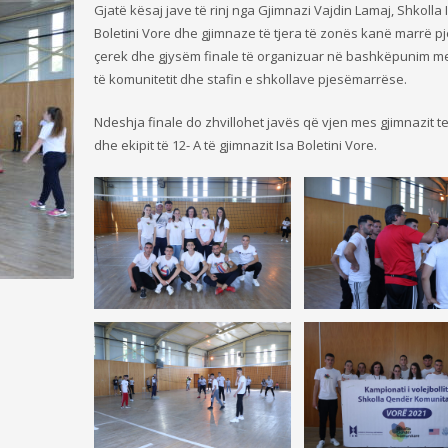
Gjatë kësaj jave të rinj nga Gjimnazi Vajdin Lamaj, Shkolla 
Boletini Vore dhe gjimnaze të tjera të zonës kanë marrë p
çerek dhe gjysëm finale të organizuar në bashkëpunim m
të komunitetit dhe stafin e shkollave pjesëmarrëse.
Ndeshja finale do zhvillohet javës që vjen mes gjimnazit t
dhe ekipit të 12- A të gjimnazit Isa Boletini Vore.