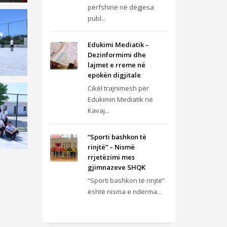
përfshinë në dëgjesa
publ...
Edukimi Mediatik –
Dezinformimi dhe
lajmet e rreme në
epokën digjitale
Cikël trajnimesh për
Edukimin Mediatik në
Kavaj...
“Sporti bashkon të
rinjtë” – Nismë
rrjetëzimi mes
gjimnazeve SHQK
“Sporti bashkon të rinjtë”
është nisma e ndërma...