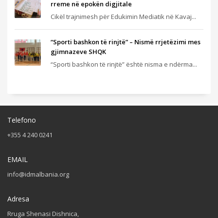
rreme në epokën digjitale
Cikël trajnimesh për Edukimin Mediatik në Kavaj...
“Sporti bashkon të rinjtë” – Nismë rrjetëzimi mes
gjimnazeve SHQK
“Sporti bashkon të rinjtë” është nisma e ndërma...
Telefono
+355 4 240 0241
EMAIL
info@idmalbania.org
Adresa
Rruga Shenasi Dishnica,