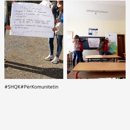
#SHQK
#PërKomunitetin