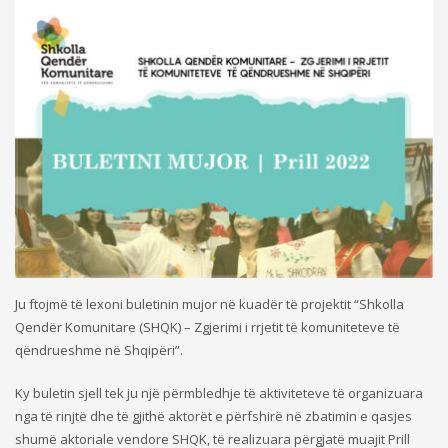
Ju ftojmë të lexoni buletinin mujor në kuadër të projektit “Shkolla
Qendër Komunitare (SHQK) – Zgjerimi i rrjetit të komuniteteve të
qëndrueshme në Shqipëri”.
Ky buletin sjell tek ju një përmbledhje të aktiviteteve të organizuara
nga të rinjtë dhe të gjithë aktorët e përfshirë në zbatimin e qasjes
shumë aktoriale vendore SHQK, të realizuara përgjatë muajit Prill