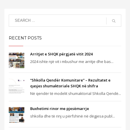
RECENT POSTS
Arritjet e SHQK përgjatë vitit 2024
2024 ishte një vit i mbushur me arritje dhe bas...
“Shkolla Qendër Komunitare” – Rezultatet e
qasjes shumaktoriale SHQK në shifra
Në qendër të modelit shumaktorial Shkolla Qendë...
Buxhetimi rinor me pjesëmarrje
shkolla dhe të rinj u përfshinë në dëgjesa publ...