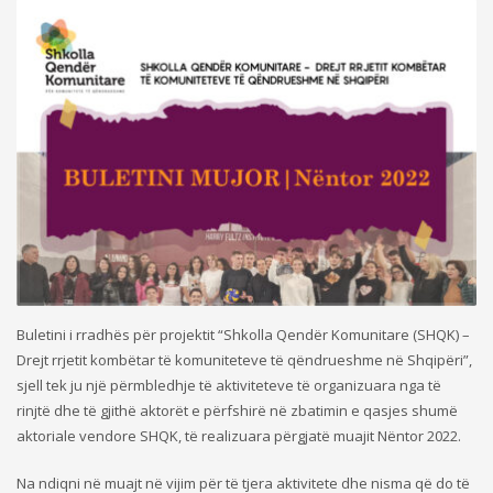
Buletini i rradhës për projektit “Shkolla Qendër Komunitare (SHQK) –
Drejt rrjetit kombëtar të komuniteteve të qëndrueshme në Shqipëri”,
sjell tek ju një përmbledhje të aktiviteteve të organizuara nga të
rinjtë dhe të gjithë aktorët e përfshirë në zbatimin e qasjes shumë
aktoriale vendore SHQK, të realizuara përgjatë muajit Nëntor 2022.
Na ndiqni në muajt në vijim për të tjera aktivitete dhe nisma që do të