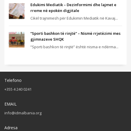
Edukimi Mediatik – Dezinformimi dhe lajmet e
rreme në epokën digjitale
Cikël trajnimesh për Edukimin Mediatik në Kavaj...
“Sporti bashkon të rinjtë” – Nismë rrjetëzimi mes
gjimnazeve SHQK
“Sporti bashkon të rinjtë” është nisma e ndërma...
Telefono
+355 4 240 0241
EMAIL
info@idmalbania.org
Adresa