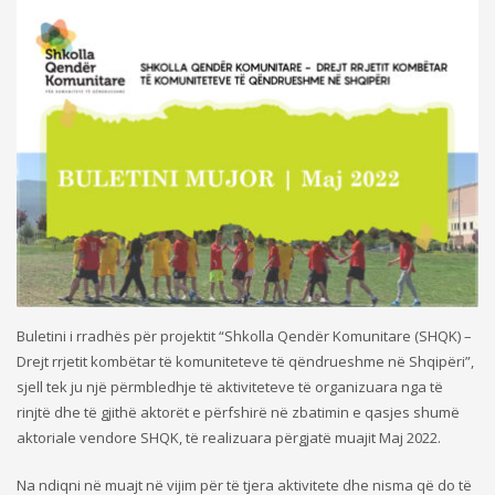
Buletini i rradhës për projektit “Shkolla Qendër Komunitare (SHQK) –
Drejt rrjetit kombëtar të komuniteteve të qëndrueshme në Shqipëri”,
sjell tek ju një përmbledhje të aktiviteteve të organizuara nga të
rinjtë dhe të gjithë aktorët e përfshirë në zbatimin e qasjes shumë
aktoriale vendore SHQK, të realizuara përgjatë muajit Maj 2022.
Na ndiqni në muajt në vijim për të tjera aktivitete dhe nisma që do të