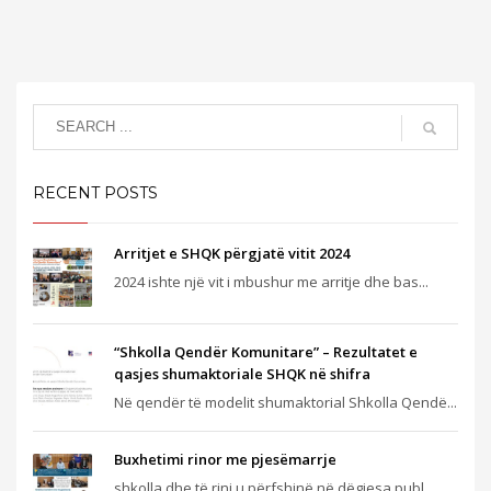
RECENT POSTS
Arritjet e SHQK përgjatë vitit 2024
2024 ishte një vit i mbushur me arritje dhe bas...
“Shkolla Qendër Komunitare” – Rezultatet e
qasjes shumaktoriale SHQK në shifra
Në qendër të modelit shumaktorial Shkolla Qendë...
Buxhetimi rinor me pjesëmarrje
shkolla dhe të rinj u përfshinë në dëgjesa publ...