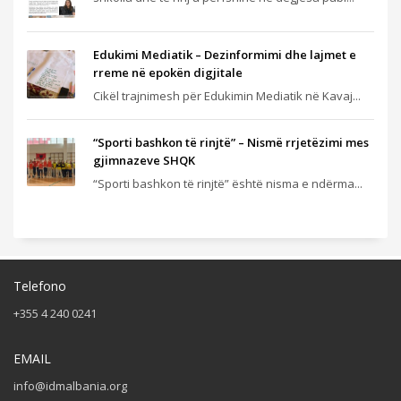
Edukimi Mediatik – Dezinformimi dhe lajmet e
rreme në epokën digjitale
Cikël trajnimesh për Edukimin Mediatik në Kavaj...
“Sporti bashkon të rinjtë” – Nismë rrjetëzimi mes
gjimnazeve SHQK
“Sporti bashkon të rinjtë” është nisma e ndërma...
Telefono
+355 4 240 0241
EMAIL
info@idmalbania.org