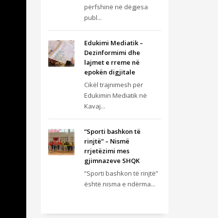
përfshinë në dëgjesa
publ...
Edukimi Mediatik –
Dezinformimi dhe
lajmet e rreme në
epokën digjitale
Cikël trajnimesh për
Edukimin Mediatik në
Kavaj...
“Sporti bashkon të
rinjtë” – Nismë
rrjetëzimi mes
gjimnazeve SHQK
“Sporti bashkon të rinjtë”
është nisma e ndërma...