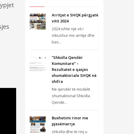
ypjet
Arritjet e SHQK përgjatë
vitit 2024
sjes
2024 ishte një vit i
mbushur me arritje dhe
bas...
“Shkolla Qendër
Komunitare” –
Rezultatet e qasjes
shumaktoriale SHQK në
shifra
Në qendër të modelit
shumaktorial Shkolla
Qendë...
Buxhetimi rinor me
pjesëmarrje
shkolla dhe të rinj u