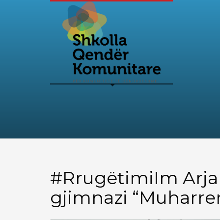
#RrugëtimiIm Arjan
gjimnazi “Muharre