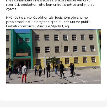
mes komunitetit dhe shkollës. Shkolla është vendi ku
nxënësit edukohen, dhe komuniteti sheh të ardhmen e
qytetit.
Nxënësit e shkollës bëhen zë i fuqishëm për shume
problematika si: Të drejtat e Njeriut; Të folurit në publik;
Debati konstruktiv; Ruajtja e Mjedisit, etj.