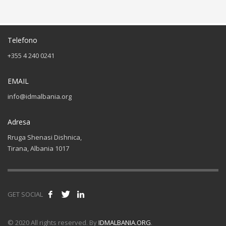
Telefono
+355 4 240 0241
EMAIL
info@idmalbania.org
Adresa
Rruga Shenasi Dishnica,
Tirana, Albania 1017
GET SOCIAL
© 2020 All rights reserved. By
IDMALBANIA.ORG
.