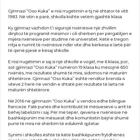
Gjimnazi “Oso Kuka” e nisi rrugëtimin e tij në shtator të vitit
1983. Në vitin e parë, shkolla kishte vetëm gjashtë klasa.
Ky gjimnaz vazhdon t’i sigurojë nxënësve një zhvillim
dinjitoz të programit mësimor i cili shërben per përgatitjen e
mijëra nxënësve per studime në universitet. Këtë e tregon
rritja e numrit të nxënësve ndër vite dhe kërkesa e lartë për
të qenë pjesë e kësaj shkolle.
E nisi rrugëtimin e saj si një shkollë e vogël, me 6 klasa, por,
sot gjimnazi “Oso Kuka” numëron 19 klasa ku mësojnë 650
nxënës, me rezultate shumë të mira, sidomos në maturën
shtetërore. Gjimnazi “Oso Kuka” është renditur brenda 4
viteve 2 herë në vendin e shtatë për rezultate të larta në
maturën shtetërore.
Në 2016 në gjimnazin “Oso Kuka” u vendos edhe bilingue
franceze. Falë punës dhe kontributit të mësueseve u arrit të
bëhej labelizimi i saj. Për më tepër, qeveria e nxënësve në
bashkëpunim me mësuesit dhe komunitetin bëjnë shumë
punë të mira në shërbim të edukimit qytetar.
Synimi i shkollës është të këtë bashkëpunim frytdhënës